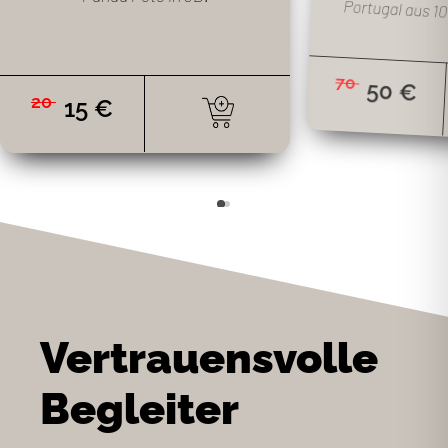
Portugal aus 
70
50
€
20
15
€
Vertrauensvolle
Begleiter