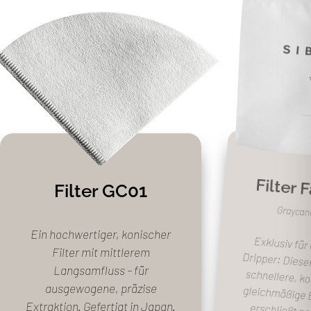
Filter 
Filter GC01
Graycano
Ein hochwertiger, konischer
Exklusiv für
Dripper: Dieser
schnellere, ko
gleichmäßige 
erschließt 
Filter mit mittlerem
Langsamfluss – für
ausgewogene, präzise
Extraktion. Gefertigt in Japan.