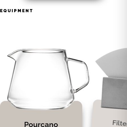
EQUIPMENT
Filt
Pourcano