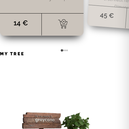
Dimens
45 €
14 €
MY TREE