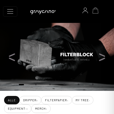
Graycano Startseite
ALLE
DRIPPER
FILTERPAPIER
MY TREE
6
4
1
EQUIPMENT
MERCH
13
2