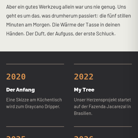
Aber ein gutes Werkzeug allein war uns nie genug. Uns
geht es um das, was drumherum passiert: die fünf stillen
Minuten am Morgen. Die Wärme der Tasse in deinen
Händen. Der Duft, der Aufguss, der erste Schluck.
2020
2022
Der Anfang
My Tree
Eine Skizze am Küchentisch
Unser Herzensprojekt startet
wird zum Graycano Dripper.
auf der Fazenda Jacarezal in
Brasilien.