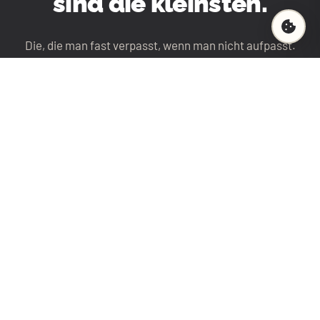
sind die kleinsten.
Die, die man fast verpasst, wenn man nicht aufpasst.
Also machen wir Produkte, die dir helfen, aufzupassen.
Die dich einladen, langsamer zu werden.
Zu atmen.
Zu gießen.
Zu genießen.
Brew The Moment.
FANG MIT EINER TASSE AN →