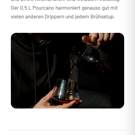
Der 0,5 L Pourcano harmoniert genauso gut mit
vielen anderen Drippern und jedem Brühsetup.