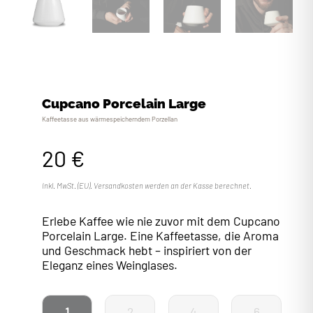
Cupcano Porcelain Large
Kaffeetasse aus wärmespeicherndem Porzellan
20
€
Inkl. MwSt. (EU). Versandkosten werden an der Kasse berechnet.
Erlebe Kaffee wie nie zuvor mit dem Cupcano
Porcelain Large. Eine Kaffeetasse, die Aroma
und Geschmack hebt – inspiriert von der
Eleganz eines Weinglases.
1
2
4
6